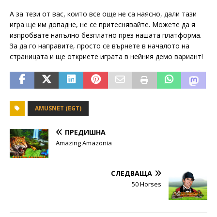
А за тези от вас, които все още не са наясно, дали тази
игра ще им допадне, не се притеснявайте. Можете да я
изпробвате напълно безплатно през нашата платформа.
За да го направите, просто се върнете в началото на
страницата и ще откриете играта в нейния демо вариант!
AMUSNET (EGT)
ПРЕДИШНА
Amazing Amazonia
СЛЕДВАЩА
50 Horses