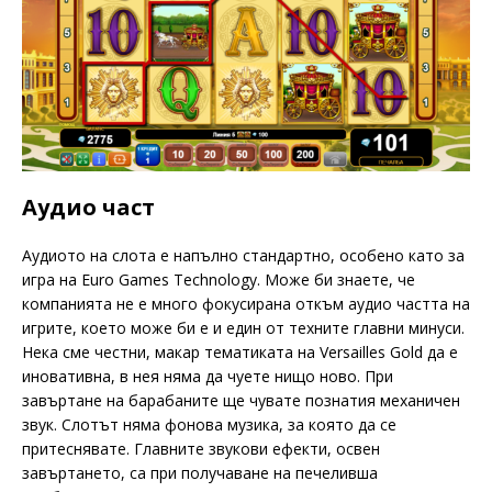
Аудио част
Аудиото на слота е напълно стандартно, особено като за
игра на Euro Games Technology. Може би знаете, че
компанията не е много фокусирана откъм аудио частта на
игрите, което може би е и един от техните главни минуси.
Нека сме честни, макар тематиката на Versailles Gold да е
иновативна, в нея няма да чуете нищо ново. При
завъртане на барабаните ще чувате познатия механичен
звук. Слотът няма фонова музика, за която да се
притеснявате. Главните звукови ефекти, освен
завъртането, са при получаване на печеливша