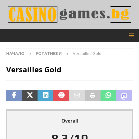
НАЧАЛО
РОТАТИВКИ
Versailles Gold
Versailles Gold
Overall
8.3/10