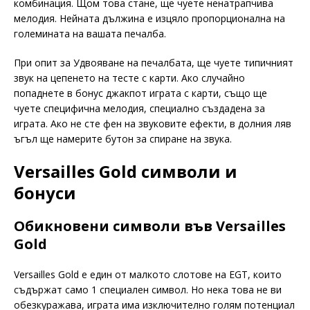
комбинация. Щом това стане, ще чуете ненатрапчива
мелодия. Нейната дължина е изцяло пропорционална на
големината на вашата печалба.
При опит за Удвояване на печалбата, ще чуете типичният
звук на цепенето на тесте с карти. Ако случайно
попаднете в бонус джакпот играта с карти, също ще
чуете специфична мелодия, специално създадена за
играта. Ако не сте фен на звуковите ефекти, в долния ляв
ъгъл ще намерите бутон за спиране на звука.
Versailles Gold символи и
бонуси
Обикновени символи във Versailles
Gold
Versailles Gold е един от малкото слотове на EGТ, които
съдържат само 1 специален символ. Но нека това не ви
обезкуражава, играта има изключително голям потенциал