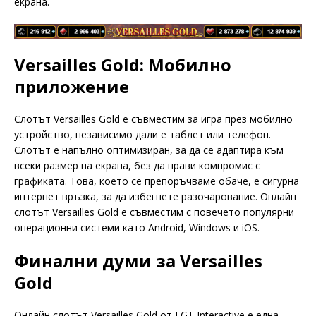
екрана.
Versailles Gold: Мобилно
приложение
Слотът Versailles Gold е съвместим за игра през мобилно
устройство, независимо дали е таблет или телефон.
Слотът е напълно оптимизиран, за да се адаптира към
всеки размер на екрана, без да прави компромис с
графиката. Това, което се препоръчваме обаче, е сигурна
интернет връзка, за да избегнете разочарование. Онлайн
слотът Versailles Gold е съвместим с повечето популярни
операционни системи като Android, Windows и iOS.
Финални думи за Versailles
Gold
Онлайн слотът Versailles Gold от EGT Interactive е една