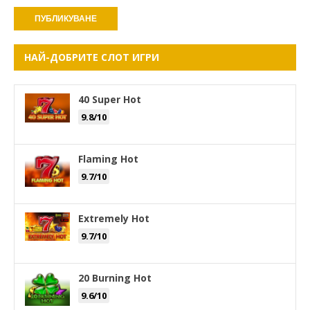
НАЙ-ДОБРИТЕ СЛОТ ИГРИ
40 Super Hot
9.8/10
Flaming Hot
9.7/10
Extremely Hot
9.7/10
20 Burning Hot
9.6/10