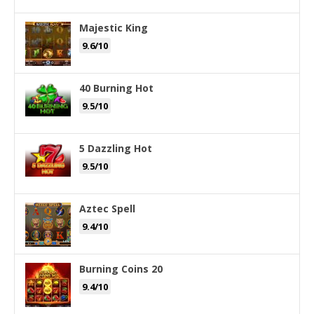
Majestic King
9.6/10
40 Burning Hot
9.5/10
5 Dazzling Hot
9.5/10
Aztec Spell
9.4/10
Burning Coins 20
9.4/10