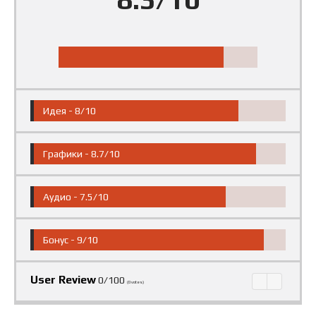
Идея -
8/10
Графики -
8.7/10
Аудио -
7.5/10
Бонус -
9/10
User Review
0/100
(
0
votes)