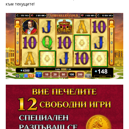
към текущите!