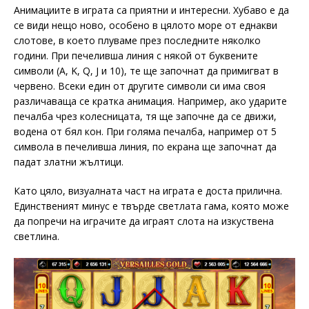
Анимациите в играта са приятни и интересни. Хубаво е да
се види нещо ново, особено в цялото море от еднакви
слотове, в което плуваме през последните няколко
години. При печеливша линия с някой от буквените
символи (A, K, Q, J и 10), те ще започнат да примигват в
червено. Всеки един от другите символи си има своя
различаваща се кратка анимация. Например, ако ударите
печалба чрез колесницата, тя ще започне да се движи,
водена от бял кон. При голяма печалба, например от 5
символа в печеливша линия, по екрана ще започнат да
падат златни жълтици.
Като цяло, визуалната част на играта е доста прилична.
Единственият минус е твърде светлата гама, която може
да попречи на играчите да играят слота на изкуствена
светлина.