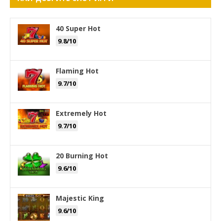
40 Super Hot
9.8/10
Flaming Hot
9.7/10
Extremely Hot
9.7/10
20 Burning Hot
9.6/10
Majestic King
9.6/10