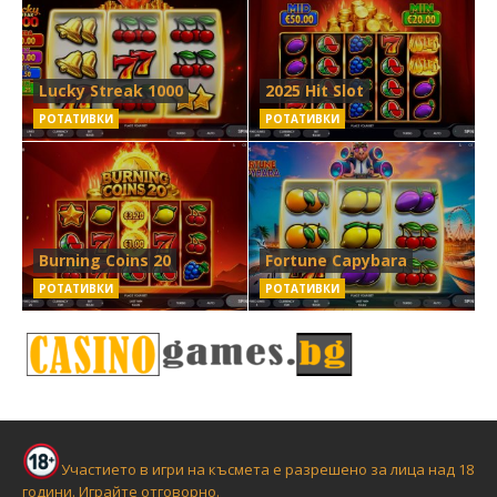
Lucky Streak 1000
2025 Hit Slot
РОТАТИВКИ
РОТАТИВКИ
Burning Coins 20
Fortune Capybara
РОТАТИВКИ
РОТАТИВКИ
Участието в игри на късмета е разрешено за лица над 18
години. Играйте отговорно.