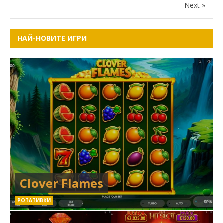
Next »
НАЙ-НОВИТЕ ИГРИ
Clover Flames
РОТАТИВКИ