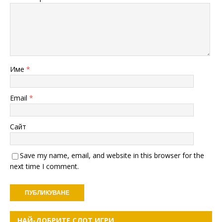
Име
*
Email
*
Сайт
Save my name, email, and website in this browser for the
next time I comment.
НАЙ-ДОБРИТЕ СЛОТ ИГРИ