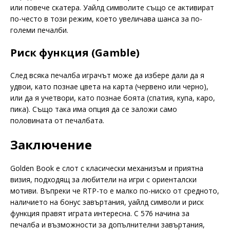
или повече скатера. Уайлд символите също се активират
по-често в този режим, което увеличава шанса за по-
големи печалби.
Риск функция (Gamble)
След всяка печалба играчът може да избере дали да я
удвои, като познае цвета на карта (червено или черно),
или да я учетвори, като познае боята (спатия, купа, каро,
пика). Също така има опция да се заложи само
половината от печалбата.
Заключение
Golden Book е слот с класически механизъм и приятна
визия, подходящ за любители на игри с ориенталски
мотиви. Въпреки че RTP-то е малко по-ниско от средното,
наличието на бонус завъртания, уайлд символи и риск
функция правят играта интересна. С 576 начина за
печалба и възможности за допълнителни завъртания,