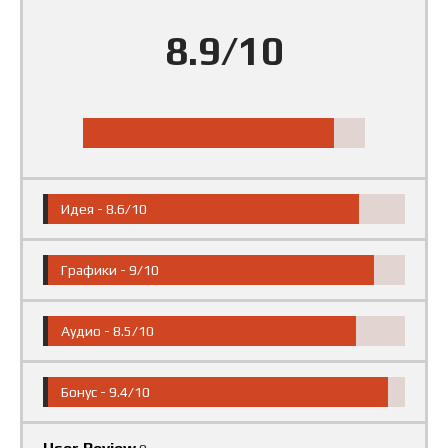
8.9/10
Идея -
8.6/10
Графики -
9/10
Аудио -
8.5/10
Бонус -
9.4/10