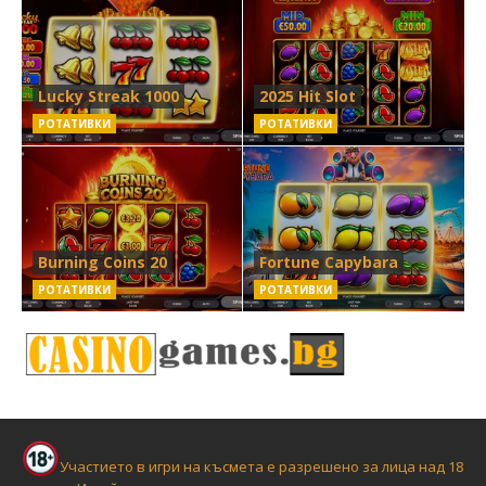
Lucky Streak 1000
2025 Hit Slot
РОТАТИВКИ
РОТАТИВКИ
Burning Coins 20
Fortune Capybara
РОТАТИВКИ
РОТАТИВКИ
Участието в игри на късмета е разрешено за лица над 18