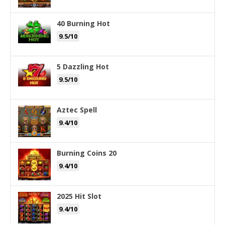
40 Burning Hot
9.5/10
5 Dazzling Hot
9.5/10
Aztec Spell
9.4/10
Burning Coins 20
9.4/10
2025 Hit Slot
9.4/10