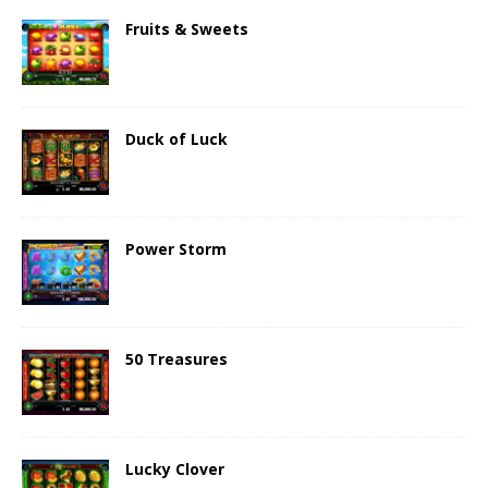
Fruits & Sweets
Duck of Luck
Power Storm
50 Treasures
Lucky Clover