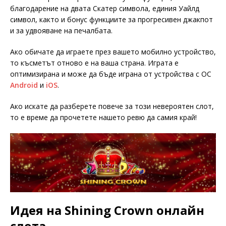
благодарение на двата Скатер символа, единия Уайлд
символ, както и бонус функциите за прогресивен джакпот
и за удвояване на печалбата.
Ако обичате да играете през вашето мобилно устройство,
то късметът отново е на ваша страна. Играта е
оптимизирана и може да бъде играна от устройства с ОС
Android
и
iOS
.
Ако искате да разберете повече за този невероятен слот,
то е време да прочетете нашето ревю да самия край!
Идея на Shining Crown онлайн
слота