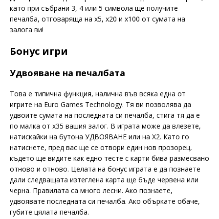
като при събрани 3, 4 или 5 символа ще получите
печалба, отговаряща на х5, х20 и х100 от сумата на
залога ви!
Бонус игри
Удвояване на печалбата
Това е типична функция, налична във всяка една от
игрите на Euro Games Technology. Тя ви позволява да
удвоите сумата на последната си печалба, стига тя да е
по малка от х35 вашия залог. В играта може да влезете,
натискайки на бутона УДВОЯВАНЕ или на Х2. Като го
натиснете, пред вас ще се отвори един нов прозорец,
където ще видите как едно тесте с карти бива размесвано
отново и отново. Целата на бонус играта е да познаете
дали следващата изтеглена карта ще бъде червена или
черна. Правилата са много лесни. Ако познаете,
удвоявате последната си печалба. Ако объркате обаче,
губите цялата печалба.