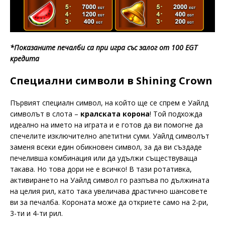
*Показаните печалби са при игра със залог от 100 EGT
кредита
Специални символи в Shining Crown
Първият специалн символ, на който ще се спрем е Уайлд
символът в слота –
кралската корона
! Той подхожда
идеално на името на играта и е готов да ви помогне да
спечелите изключително апетитни суми. Уайлд символът
заменя всеки един обикновен символ, за да ви създаде
печеливша комбинация или да удължи съществуваща
такава. Но това дори не е всичко! В тази ротативка,
активирането на Уайлд символ го разпъва по дължината
на целия рил, като така увеличава драстично шансовете
ви за печалба. Короната може да откриете само на 2-ри,
3-ти и 4-ти рил.