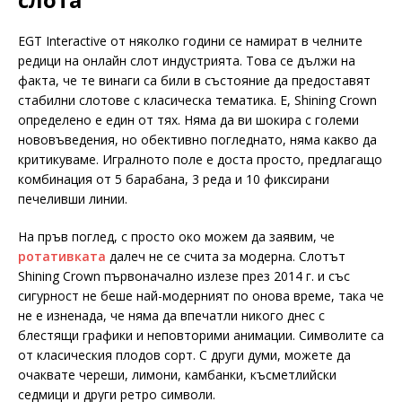
EGT Interactive от няколко години се намират в челните
редици на онлайн слот индустрията. Това се дължи на
факта, че те винаги са били в състояние да предоставят
стабилни слотове с класическа тематика. Е, Shining Crown
определено е един от тях. Няма да ви шокира с големи
нововъведения, но обективно погледнато, няма какво да
критикуваме. Игралното поле е доста просто, предлагащо
комбинация от 5 барабана, 3 реда и 10 фиксирани
печеливши линии.
На пръв поглед, с просто око можем да заявим, че
ротативката
далеч не се счита за модерна. Слотът
Shining Crown първоначално излезе през 2014 г. и със
сигурност не беше най-модерният по онова време, така че
не е изненада, че няма да впечатли никого днес с
блестящи графики и неповторими анимации. Символите са
от класическия плодов сорт. С други думи, можете да
очаквате череши, лимони, камбанки, късметлийски
седмици и други ретро символи.