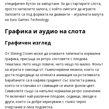
специфичен бутон за завъртане. За да стартирате слота,
просто натиснете залога, с който смятате да играете.
Залозите са под формата на диаманти – игралната валута
на Euro Games Technology.
Графика и аудио на слота
Графичен изглед
От Shining Crown може да очаквате типичната нормална
графика, присъща за ретро слотовете с плодова
тематика. Нито нещо повече, нито нещо по-малко. Фонът
на играта е смесица от тъмночервени нюанси, които са
доста подходящи за огнената анимация на ротативката.
Барабаните са в кафява градиент със златиста рамка,
която ги отличава от сливащия се иначе фонов цвят.
Символите също са напълно нормални ретро означения.
Те включват най-различни плодове, седмици, звезди и
други, които са добре изрисувани с тънко черно
очертание и лека подсветка.