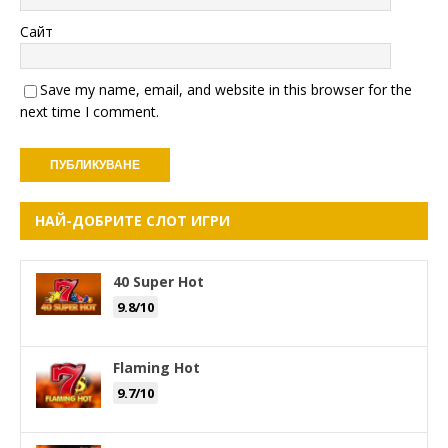
Сайт
Save my name, email, and website in this browser for the
next time I comment.
НАЙ-ДОБРИТЕ СЛОТ ИГРИ
40 Super Hot
9.8/10
Flaming Hot
9.7/10