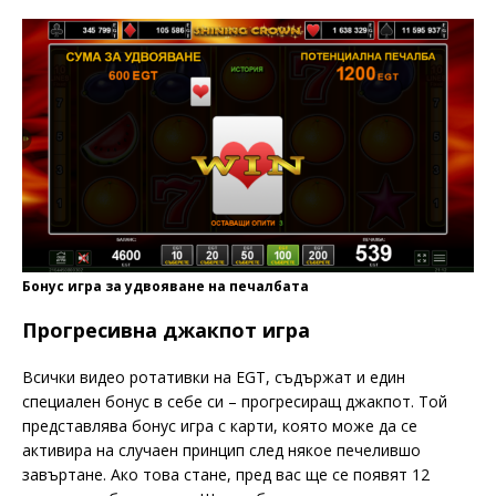
Бонус игра за удвояване на печалбата
Прогресивна джакпот игра
Всички видео ротативки на EGT, съдържат и един
специален бонус в себе си – прогресиращ джакпот. Той
представлява бонус игра с карти, която може да се
активира на случаен принцип след някое печелившо
завъртане. Ако това стане, пред вас ще се появят 12