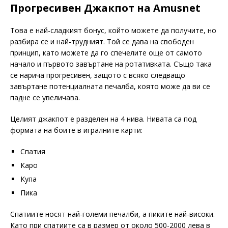
Прогресивен Джакпот на Amusnet
Това е най-сладкият бонус, който можете да получите, но
разбира се и най-трудният. Той се дава на свободен
принцип, като можете да го спечелите още от самото
начало и първото завъртане на ротативката. Също така
се нарича прогресивен, защото с всяко следващо
завъртане потенциалната печалба, която може да ви се
падне се увеличава.
Целият джакпот е разделен на 4 нива. Нивата са под
формата на боите в игралните карти:
Спатия
Каро
Купа
Пика
Спатиите носят най-големи печалби, а пиките най-високи.
Като при спатиите са в размер от около 500-2000 лева в