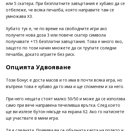
или 5 скатера. При безплатните завъртания е хубаво да се
отбележе, че всяка печалба, която направите там се
умножава X3.
Хубато тук е, че по време на свободните игри ако
получите нова доза 3 или повече скатер символа
получавате +15 безплатни завъртания. Това е много яко,
защото по този начин множете да си трупате солидни
печалби, докато играете без риск.
Опцията Удвояване
Този бонус е доста масов и го има в почти всяка игра, но
въпреки това е хубаво да го има и ще споменем и за него.
При него нещата стоят малко 50/50 и може да се използва
само при вече направена печеливша врътка. След което
ще ви излезе бутон някъде на екрана X2. Ако го натиснете
ще участвате в мини игра.
Тя е следната. Появява ви се обърната карта на полето и