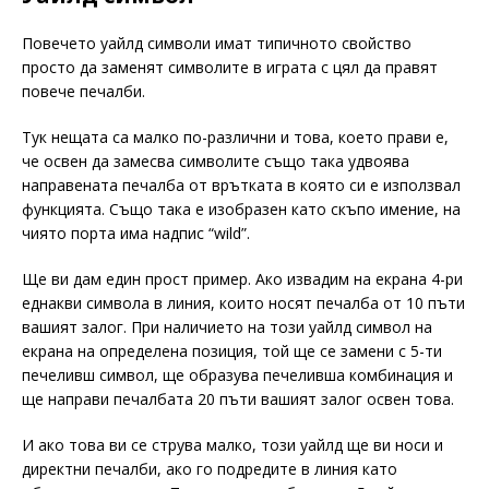
Повечето уайлд символи имат типичното свойство
просто да заменят символите в играта с цял да правят
повече печалби.
Тук нещата са малко по-различни и това, което прави е,
че освен да замесва символите също така удвоява
направената печалба от врътката в която си е използвал
функцията. Също така е изобразен като скъпо имение, на
чиято порта има надпис “wild”.
Ще ви дам един прост пример. Ако извадим на екрана 4-ри
еднакви символа в линия, които носят печалба от 10 пъти
вашият залог. При наличието на този уайлд символ на
екрана на определена позиция, той ще се замени с 5-ти
печеливш символ, ще образува печеливша комбинация и
ще направи печалбата 20 пъти вашият залог освен това.
И ако това ви се струва малко, този уайлд ще ви носи и
директни печалби, ако го подредите в линия като