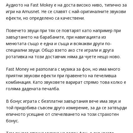
Аудиото на Fast Mokey е на доста високо ниво, типично за
игри на Amusnet. Не се славят с най-оригиналните звукови
ефекти, но определено са качествени.
Повечето звуци при тях се повтарят като например при
завъртането на барабаните, при навигацията из
менютата също е една и съща и всякакви други по-
специални звуци. Общо взето ако сте играли и друга
ротативка на този доставчик няма да чуете нещо ново.
Fast Money не разполага с музика за фон, но има много
приятни звукови ефекти при правенето на печеливша
комбинация. Като звуковете варират спрямо това колко е
голяма дадената печалба.
В бонус играта с безплатни завъртания вече има звук и
той придобива съвсем друго измерение, за да се затвърди
епичното усещане от спечелването на този страхотен
бонус.