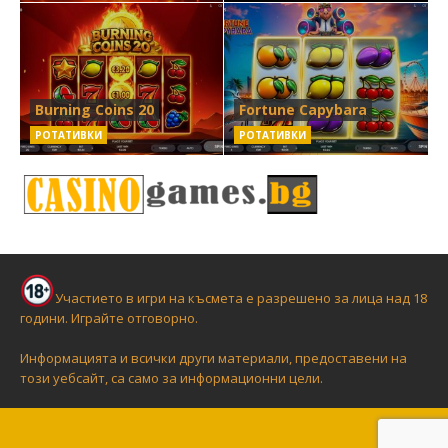
Burning Coins 20
Fortune Capybara
РОТАТИВКИ
РОТАТИВКИ
Участието в игри на късмета е разрешено за лица над 18
години. Играйте отговорно.
Информацията и всички други материали, предоставени на
този уебсайт, са само за информационни цели.