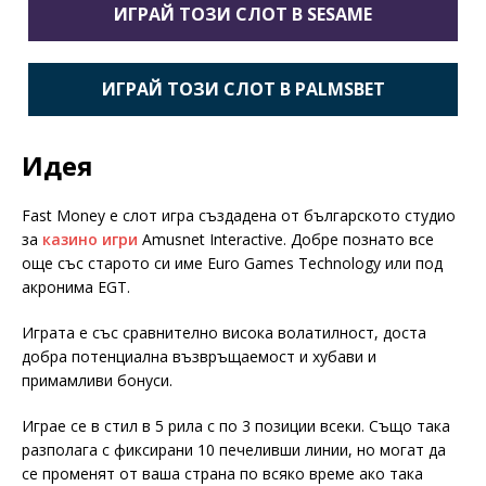
ИГРАЙ ТОЗИ СЛОТ В SESAME
ИГРАЙ ТОЗИ СЛОТ В PALMSBET
Идея
Fast Money е слот игра създадена от българското студио
за
казино игри
Amusnet Interactive. Добре познато все
още със старото си име Euro Games Technology или под
акронима EGT.
Играта е със сравнително висока волатилност, доста
добра потенциална възвръщаемост и хубави и
примамливи бонуси.
Играе се в стил в 5 рила с по 3 позиции всеки. Също така
разполага с фиксирани 10 печеливши линии, но могат да
се променят от ваша страна по всяко време ако така