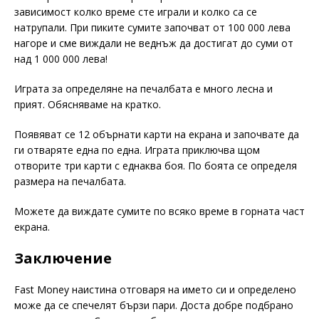
зависимост колко време сте играли и колко са се
натрупали. При пиките сумите започват от 100 000 лева
нагоре и сме виждали не веднъж да достигат до суми от
над 1 000 000 лева!
Играта за определяне на печалбата е много лесна и
прият. Обясняваме на кратко.
Появяват се 12 обърнати карти на екрана и започвате да
ги отваряте една по една. Играта приключва щом
отворите три карти с еднаква боя. По боята се определя
размера на печалбата.
Можете да виждате сумите по всяко време в горната част
екрана.
Заключение
Fast Money наистина отговаря на името си и определено
може да се спечелят бързи пари. Доста добре подбрано