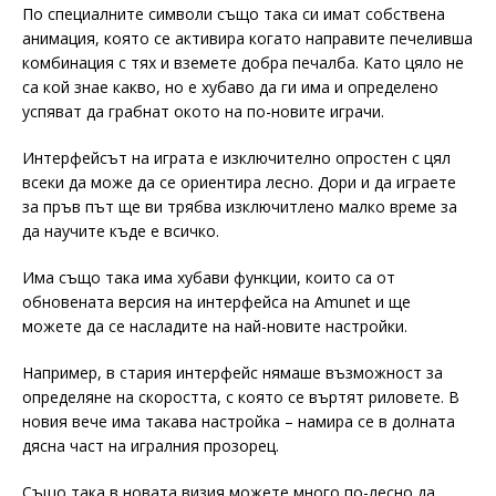
По специалните символи също така си имат собствена
анимация, която се активира когато направите печеливша
комбинация с тях и вземете добра печалба. Като цяло не
са кой знае какво, но е хубаво да ги има и определено
успяват да грабнат окото на по-новите играчи.
Интерфейсът на играта е изключително опростен с цял
всеки да може да се ориентира лесно. Дори и да играете
за пръв път ще ви трябва изключитлено малко време за
да научите къде е всичко.
Има също така има хубави функции, които са от
обновената версия на интерфейса на Amunet и ще
можете да се насладите на най-новите настройки.
Например, в стария интерфейс нямаше възможност за
определяне на скоростта, с която се въртят риловете. В
новия вече има такава настройка – намира се в долната
дясна част на игралния прозорец.
Също така в новата визия можете много по-лесно да