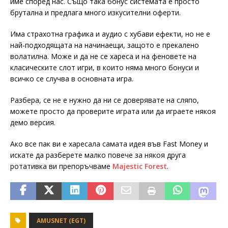
име според нас. Също така бонус системата е просто
брутална и предлага много изкусителни оферти.
Има страхотна графика и аудио с хубави ефекти, но не е
най-подходящата на начинаещи, защото е прекалено
волатилна. Може и да не се хареса и на феновете на
класическите слот игри, в които няма много бонуси и
всичко се случва в основната игра.
Разбера, се не е нужно да ни се доверявате на сляпо,
можете просто да проверите играта или да играете някоя
демо версия.
Ако все пак ви е харесала самата идея във Fast Money и
искате да разберете малко повече за някоя друга
ротативка ви препоръчваме
Majestic Forest
.
AMUSNET (EGT)