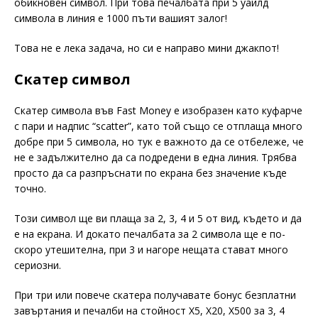
обикновен символ. При това печалбата при 5 уайлд
символа в линия е 1000 пъти вашият залог!
Това не е лека задача, но си е направо мини джакпот!
Скатер символ
Скатер символа във Fast Money е изобразен като куфарче
с пари и надпис “scatter”, като той също се отплаща много
добре при 5 символа, но тук е важното да се отбележе, че
не е задължително да са подредени в една линия. Трябва
просто да са разпръснати по екрана без значение къде
точно.
Този символ ще ви плаща за 2, 3, 4 и 5 от вид, където и да
е на екрана. И докато печалбата за 2 символа ще е по-
скоро утешителна, при 3 и нагоре нещата стават много
сериозни.
При три или повече скатера получавате бонус безплатни
завъртания и печалби на стойност X5, X20, X500 за 3, 4