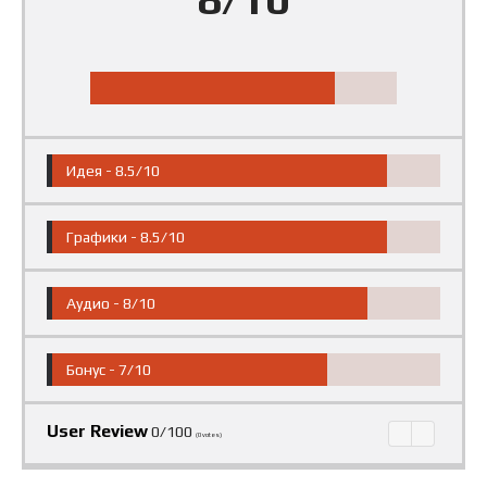
Идея -
8.5/10
Графики -
8.5/10
Аудио -
8/10
Бонус -
7/10
User Review
0/100
(
0
votes)