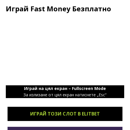
Играй Fast Money Безплатно
Играй на цял екран – Fullscreen Mode
За излизане от цял екран натиснете „Esc“
ИГРАЙ ТОЗИ СЛОТ В ELITBET