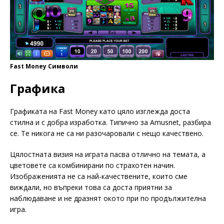
Fast Money Символи
Графика
Графиката на Fast Money като цяло изглежда доста
стилна и с добра изработка. Типично за Amusnet, разбира
се. Те никога не са ни разочаровали с нещо качествено.
Цялостната визия на играта пасва отлично на темата, а
цветовете са комбинирани по страхотен начин.
Изображенията не са най-качествените, които сме
виждали, но въпреки това са доста приятни за
наблюдаване и не дразнят окото при по продължителна
игра.