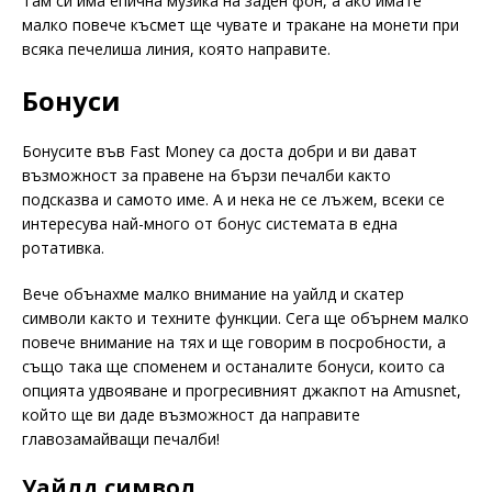
Там си има епична музика на заден фон, а ако имате
малко повече късмет ще чувате и тракане на монети при
всяка печелиша линия, която направите.
Бонуси
Бонусите във Fast Money са доста добри и ви дават
възможност за правене на бързи печалби както
подсказва и самото име. А и нека не се лъжем, всеки се
интересува най-много от бонус системата в една
ротативка.
Вече обънахме малко внимание на уайлд и скатер
символи както и техните функции. Сега ще обърнем малко
повече внимание на тях и ще говорим в посробности, а
също така ще споменем и останалите бонуси, които са
опцията удвояване и прогресивният джакпот на Amusnet,
който ще ви даде възможност да направите
главозамайващи печалби!
Уайлд символ