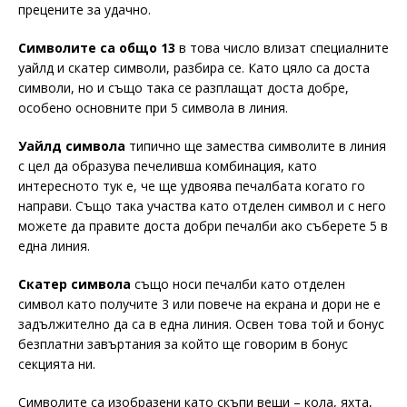
прецените за удачно.
Символите са общо 13
в това число влизат специалните
уайлд и скатер символи, разбира се. Като цяло са доста
символи, но и също така се разплащат доста добре,
особено основните при 5 символа в линия.
Уайлд символа
типично ще замества символите в линия
с цел да образува печеливша комбинация, като
интересното тук е, че ще удвоява печалбата когато го
направи. Също така участва като отделен символ и с него
можете да правите доста добри печалби ако съберете 5 в
една линия.
Скатер символа
също носи печалби като отделен
символ като получите 3 или повече на екрана и дори не е
задължително да са в една линия. Освен това той и бонус
безплатни завъртания за който ще говорим в бонус
секцията ни.
Символите са изобразени като скъпи вещи – кола, яхта,