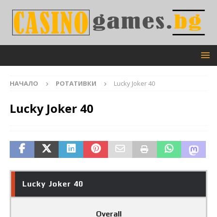
НАЧАЛО
РОТАТИВКИ
Lucky Joker 40
Lucky Joker 40
Lucky Joker 40
Overall