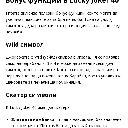
Играта включва полезни бонус функции, които могат да
увеличат шансовете за добра печалба. Това са уайлд
символът, два различни скатера и опция за залагане след
печалба.
Wild символ
Джокерката е Wild (уайлд) символ в играта. Тя се появява
само на барабани 2, 3 и 4 и може да замени всеки друг
символ, освен скатерите. Когато се появи, се разширява
вертикално, за да покрие целия барабан, което увеличава
шансовете за печеливша комбинация.
Скатер символи
В Lucky Joker 40 има два скатера:
Златната камбанка
– плаща навсякъде, без значение
от позицията. Пет камбанки дават най-високата