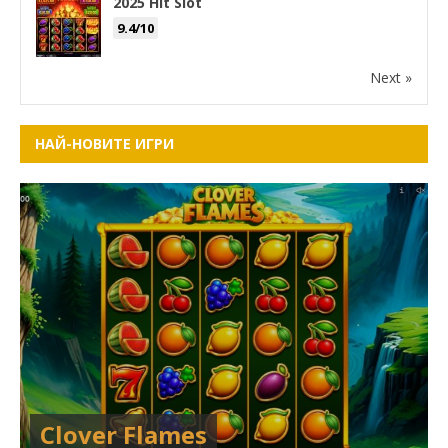
2025 Hit Slot
9.4/10
Next »
НАЙ-НОВИТЕ ИГРИ
Clover Flames