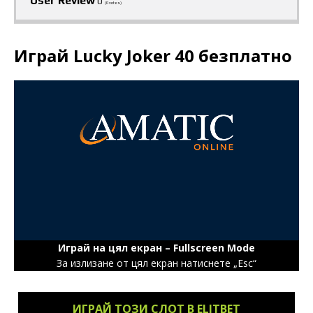
User Review
0
(
0
votes)
Играй Lucky Joker 40 безплатно
Играй на цял екран – Fullscreen Mode
За излизане от цял екран натиснете „Esc“
ИГРАЙ ТОЗИ СЛОТ В ELITBET