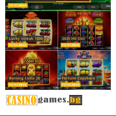
РОТАТИВКИ
Lucky Streak 1000
2025 Hit Slot
РОТАТИВКИ
РОТАТИВКИ
Burning Coins 20
Fortune Capybara
РОТАТИВКИ
РОТАТИВКИ