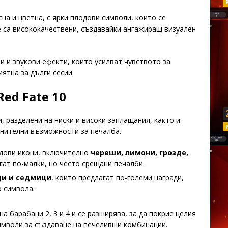
сна и цветна, с ярки плодови символи, които се
е са висококачествени, създавайки ангажиращ визуален
 и звукови ефекти, които усилват чувството за
ятна за дълги сесии.
ed Fate 10
 разделени на ниски и високи заплащания, както и
лнителни възможности за печалба.
дови икони, включително
череши, лимони, грозде,
агат по-малки, но често срещани печалби.
ди и седмици
, които предлагат по-големи награди,
 символа.
а барабани 2, 3 и 4 и се разширява, за да покрие целия
имволи за създаване на печеливши комбинации.