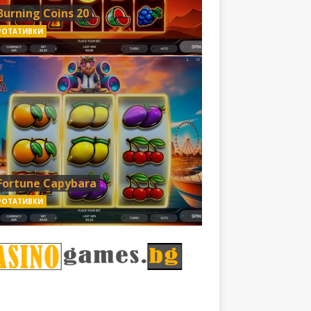
Burning Coins 20
РОТАТИВКИ
Fortune Capybara
РОТАТИВКИ