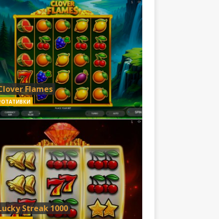
Clover Flames
РОТАТИВКИ
Lucky Streak 1000