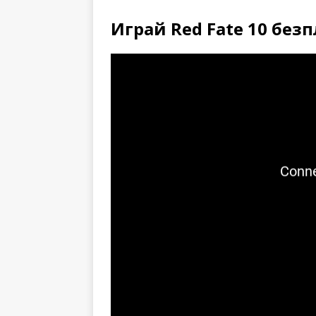
Играй Red Fate 10 без