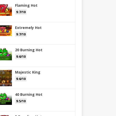
Flaming Hot
9.7/10
Extremely Hot
9.7/10
20 Burning Hot
9.6/10
Majestic King
9.6/10
40 Burning Hot
9.5/10