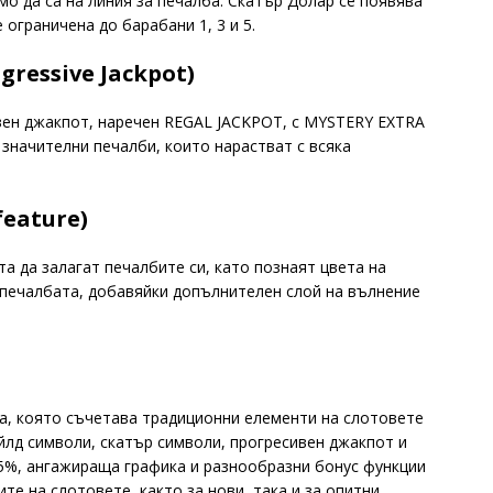
мо да са на линия за печалба. Скатър Долар се появява
 ограничена до барабани 1, 3 и 5.
ressive Jackpot)
вен джакпот, наречен REGAL JACKPOT, с MYSTERY EXTRA
значителни печалби, които нарастват с всяка
eature)
та да залагат печалбите си, като познаят цвета на
печалбата, добавяйки допълнителен слой на вълнение
ра, която съчетава традиционни елементи на слотовете
йлд символи, скатър символи, прогресивен джакпот и
05%, ангажираща графика и разнообразни бонус функции
те на слотовете, както за нови, така и за опитни