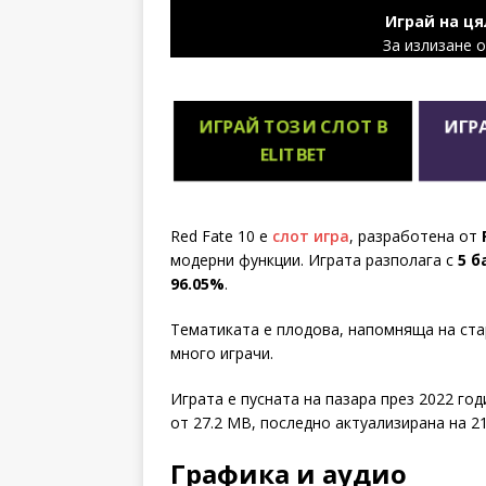
Играй на ця
За излизане о
ИГРАЙ ТОЗИ СЛОТ В
ИГР
ELITBET
Red Fate 10 е
слот игра
, разработена от
модерни функции. Играта разполага с
5 б
96.05%
.
Тематиката е плодова, напомняща на ста
много играчи.
Играта е пусната на пазара през 2022 год
от 27.2 MB, последно актуализирана на 21
Графика и аудио