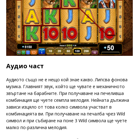
Аудио част
Аудиото също не е нещо кой знае какво. Липсва фонова
музика. Главният звук, който ще чувате е механичното
звъртане на барабните. При получаване на печеливша
комбинация ще чуете семпла мелодия. Нейната дължина
зависи изцяло от това колко символа участват в
комбинацията ви. При получаване на печалба чрез Wild
символ и при събиране на поне 3 Wild символа ще чуете
малко по-различна мелодия.