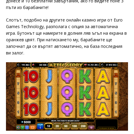
донесе и 10 безплатни завъртания, ако го видите поне 3
пъти из барабаните!
Слотът, подобно на другите онлайн казино игри от Euro
Games Technology, разполага с опция за автоматична
игра. Бутонът ще намерите в долния ляв ъгъл на екрана в
оранжев цвят. При натискането му, барабаните ще
започнат да се въртят автоматично, на база последния
ви залог.