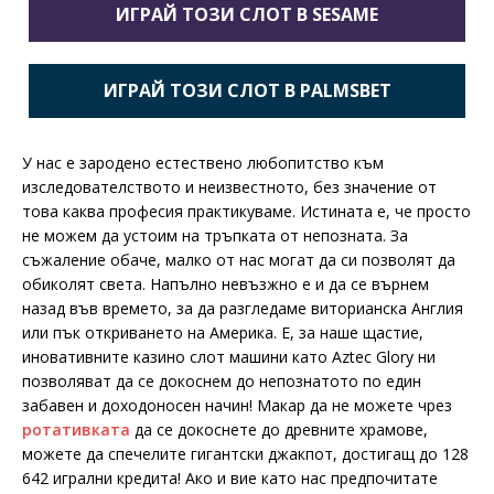
ИГРАЙ ТОЗИ СЛОТ В SESAME
ИГРАЙ ТОЗИ СЛОТ В PALMSBET
У нас е зародено естествено любопитство към
изследователството и неизвестното, без значение от
това каква професия практикуваме. Истината е, че просто
не можем да устоим на тръпката от непозната. За
съжаление обаче, малко от нас могат да си позволят да
обиколят света. Напълно невъзжно е и да се върнем
назад във времето, за да разгледаме виторианска Англия
или пък откриването на Америка. Е, за наше щастие,
иновативните казино слот машини като Aztec Glory ни
позволяват да се докоснем до непознатото по един
забавен и доходоносен начин! Макар да не можете чрез
ротативката
да се докоснете до древните храмове,
можете да спечелите гигантски джакпот, достигащ до 128
642 игрални кредита! Ако и вие като нас предпочитате