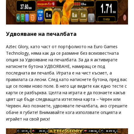
Удвояване на печалбата
Aztec Glory, като част от портфолиото на Euro Games
Technology, няма как да се размине без всеизвестната
опция за Удвояване на печалбата. За да я активирате
натиснете бутона УДВОЯВАНЕ, намиращ се под
последната ви печалба. Играта е на чист късмет, а
правилата са лесни. След като натиснете бутона, пред вас
ще се появи ново поле. В него ще видите как едно тесте с
карти се разбърква. Целта на играта е да познаете какъв
цвят ще бъде следващата изтеглена карта – Черен или
Червен. Ако познаете, удвоявате печалбата, ако сгрешите
обаче я губите! Внимавайте кога използвате опцията и
играйет на свой риск!