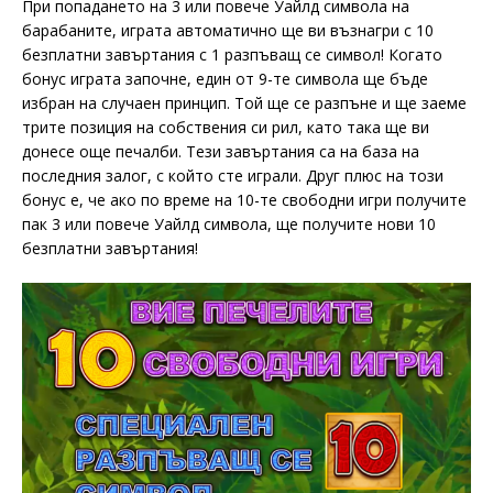
При попадането на 3 или повече Уайлд символа на
барабаните, играта автоматично ще ви възнагри с 10
безплатни завъртания с 1 разпъващ се символ! Когато
бонус играта започне, един от 9-те символа ще бъде
избран на случаен принцип. Той ще се разпъне и ще заеме
трите позиция на собствения си рил, като така ще ви
донесе още печалби. Тези завъртания са на база на
последния залог, с който сте играли. Друг плюс на този
бонус е, че ако по време на 10-те свободни игри получите
пак 3 или повече Уайлд символа, ще получите нови 10
безплатни завъртания!