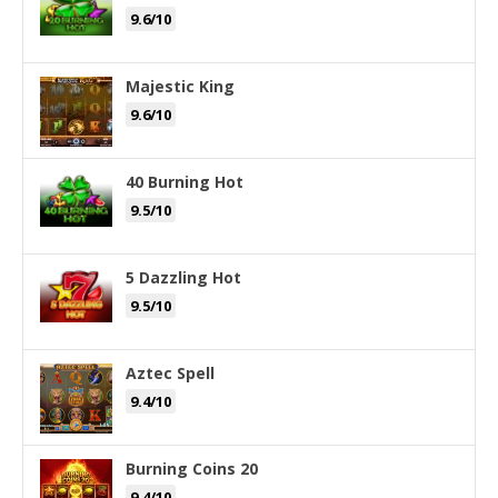
9.6/10
Majestic King
9.6/10
40 Burning Hot
9.5/10
5 Dazzling Hot
9.5/10
Aztec Spell
9.4/10
Burning Coins 20
9.4/10