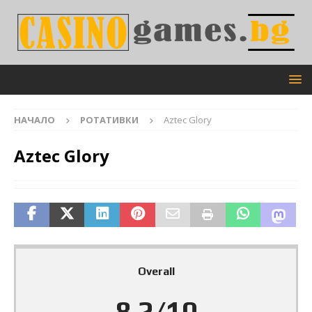
НАЧАЛО
РОТАТИВКИ
Aztec Glory
Aztec Glory
Overall
8.2/10