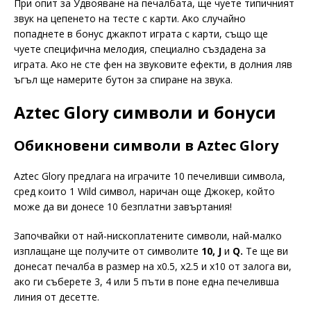
При опит за Удвояване на печалбата, ще чуете типичният
звук на цепенето на тесте с карти. Ако случайно
попаднете в бонус джакпот играта с карти, също ще
чуете специфична мелодия, специално създадена за
играта. Ако не сте фен на звуковите ефекти, в долния ляв
ъгъл ще намерите бутон за спиране на звука.
Aztec Glory символи и бонуси
Обикновени символи в Aztec Glory
Aztec Glory предлага на играчите 10 печеливши символа,
сред които 1 Wild символ, наричан още Джокер, който
може да ви донесе 10 безплатни завъртания!
Започвайки от най-нископлатените символи, най-малко
изплащане ще получите от символите
10, J
и
Q.
Те ще ви
донесат печалба в размер на х0.5, х2.5 и х10 от залога ви,
ако ги съберете 3, 4 или 5 пъти в поне една печеливша
линия от десетте.