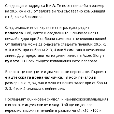
Следващите подред са
K
и
A
. Те носят печалби в размер
на x0.5, x4 и x15 от залога ви при съответно комбинация
от 3, 4 или 5 символа.
След символите от картите за игра, идва ред на
папагала
. Той, както и следващите 3 символа носят
печалби дори при 2 събрани символа в печеливша линия!
От папагала може да очаквате следните печалби: х0.5, х3,
х10 и х75, при събрани 2, 3, 4 или 5 символа в печеливша
линия. Друг представител на дивия живот в Aztec Glory е
пумата
. Тя носи същите изплащания като папагала.
В слота ще срещнете и два човешки персонажи. Първият
е
ацтекската военачалничка
. Тя носи печалби в
размер на х0.5, х4, х40 и х200 от вашия залог при събрани
2, 3, 4 или 5 символа с нейния лик.
Последният обикновен символ, и най-високоизплащащият
в играта, е
ацтекският вожд
. Той ще ви донесе
нереално високите печалби в размер на х1, х10, х100 и