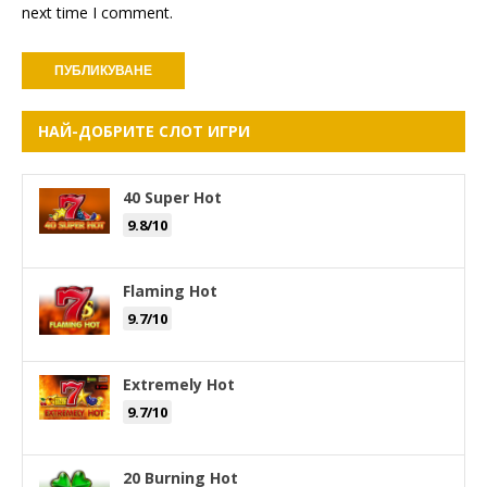
next time I comment.
НАЙ-ДОБРИТЕ СЛОТ ИГРИ
40 Super Hot
9.8/10
Flaming Hot
9.7/10
Extremely Hot
9.7/10
20 Burning Hot