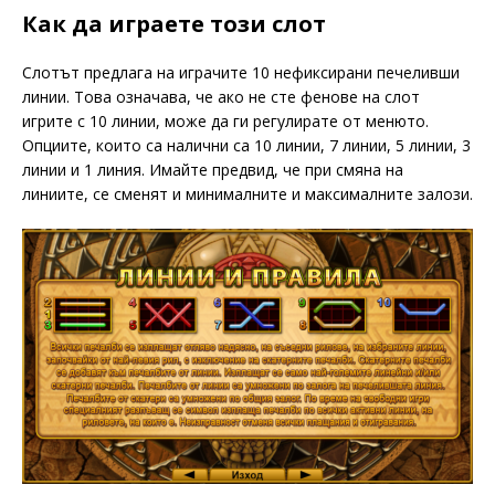
Как да играете този слот
Слотът предлага на играчите 10 нефиксирани печеливши
линии. Това означава, че ако не сте фенове на слот
игрите с 10 линии, може да ги регулирате от менюто.
Опциите, които са налични са 10 линии, 7 линии, 5 линии, 3
линии и 1 линия. Имайте предвид, че при смяна на
линиите, се сменят и минималните и максималните залози.