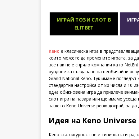
ИГРАЙ ТОЗИ СЛОТ В
ИГР
ELITBET
Кено
е класическа игра в представляващ
които можете да промените играта, за да
все пак не е спряло компании като NetEn
рундове за създаване на необичайни резу
Grand National Keno. Тук имаме погледът 
стандартна настройка от 80 числа и 10 из
една обикновена игра да привлече внима
слот игри на пазара или ще имаме усеща
нашето Keno Universe ревю докрай, за да
Идея на Keno Universe
Кено със сигурност не е типичната игра, 