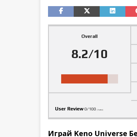
Overall
8.2/10
User Review
0/100
(
1
vote)
Играй Keno Universe Б