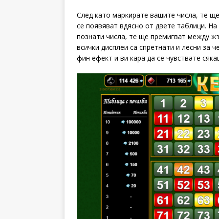
След като маркирате вашите числа, те ще
се появяват вдясно от двете таблици. На
познати числа, те ще премигват между жъ
всички дисплеи са спретнати и лесни за 
фин ефект и ви кара да се чувствате сяка