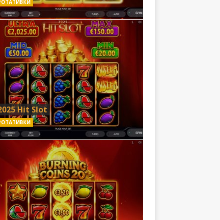
РОТАТИВКИ
2025 Hit Slot
РОТАТИВКИ