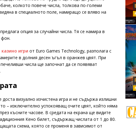
обаче, колкото повече числа, толкова по-големи
видяна в специалното поле, намиращо се вляво на
предлага опция за случайни числа. Тя се намира в
 фон.
н
казино игри
от Euro Games Technology, разполага с
америте в долния десен ъгъл в оранжев цвят. При
 печеливши числа ще започнат да се появяват
.
грата
 е доста визуално изчистена игра и не съдържа излишни
ото – изключително успокояващ очите цвят, който няма
 през късните часове. В средата на екрана ще видите
радиционния Кено билет, съдържащ числата от 1 до 80.
щащата схема, която се променя в зависимот от