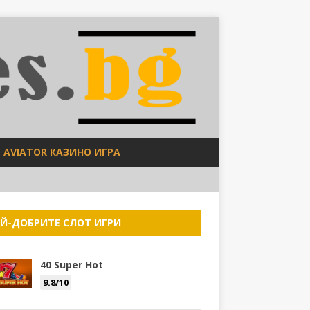
AVIATOR КАЗИНО ИГРА
Й-ДОБРИТЕ СЛОТ ИГРИ
40 Super Hot
9.8/10