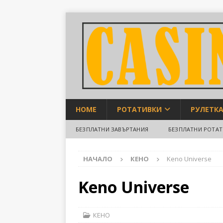
HOME
РОТАТИВКИ
РУЛЕТК
БЕЗПЛАТНИ ЗАВЪРТАНИЯ
БЕЗПЛАТНИ РОТА
НАЧАЛО
КЕНО
Keno Universe
Keno Universe
КЕНО