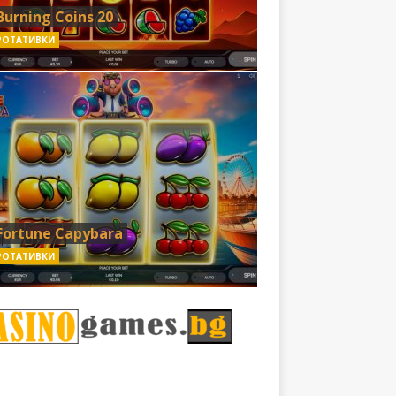
Burning Coins 20
РОТАТИВКИ
Fortune Capybara
РОТАТИВКИ