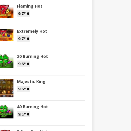
Flaming Hot
9.7/10
Extremely Hot
9.7/10
20 Burning Hot
9.6/10
Majestic King
9.6/10
40 Burning Hot
9.5/10