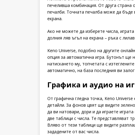
печеливша комбинация. От друга страна 
печалби. Точната печалба може да бъде 
екрана.
Ако не можете да изберете числа, играта 
долния ляв ъгъл на екрана – ръка с лилав
Keno Universe, подобно на другите онлай
опция за автоматична игра. Бутонът ще н
натискането му, топчетата с изтеглените
автоматично, на база последния ви залог
Графика и аудио на и
От графична гледна точка, Keno Universe
детайли. За фонов цвят ще видите зелен
да ви натовари, дори и да играете играта
две таблици с числа. Те представляват т
Вляво от тези таблици ще видите разпла
зададените от вас числа.