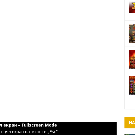
НА
л екран – Fullscreen Mode
т цял екран натиснете „Esc“